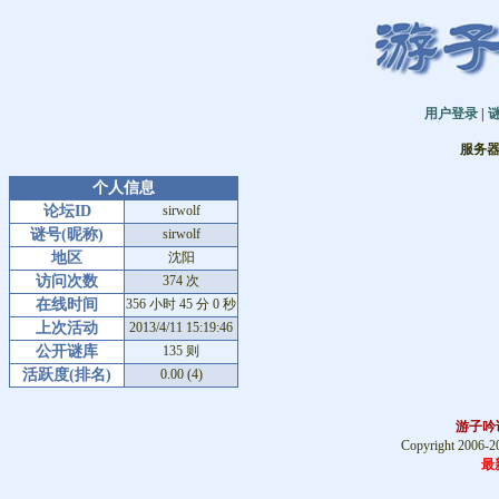
用户登录
|
服务器时间
个人信息
论坛ID
sirwolf
谜号(昵称)
sirwolf
地区
沈阳
访问次数
374 次
在线时间
356 小时 45 分 0 秒
上次活动
2013/4/11 15:19:46
公开谜库
135 则
活跃度(排名)
0.00 (4)
游子吟谜
Copyright 2006-
最新