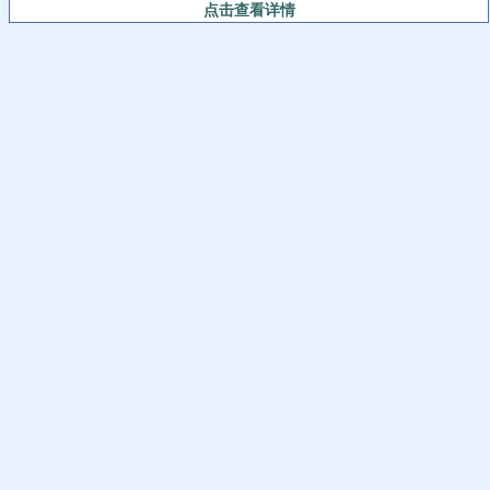
点击查看详情